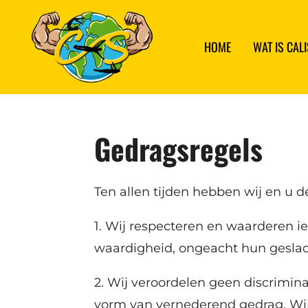
Ga
direct
HOME
WAT IS CAL
naar
de
hoofdinhoud
Gedragsregels
Ten allen tijden hebben wij en u d
1. Wij respecteren en waarderen 
waardigheid, ongeacht hun geslacht,
2. Wij veroordelen geen discriminat
vorm van vernederend gedrag. Wij