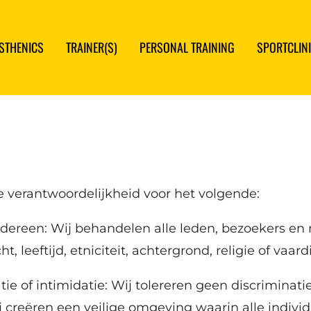
ISTHENICS
TRAINER(S)
PERSONAL TRAINING
SPORTCLIN
e verantwoordelijkheid voor het volgende:
iedereen: Wij behandelen alle leden, bezoekers e
 leeftijd, etniciteit, achtergrond, religie of vaar
ie of intimidatie: Wij tolereren geen discriminatie
 creëren een veilige omgeving waarin alle indiv