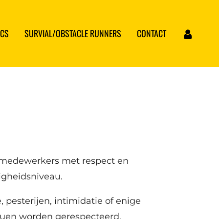
ICS
SURVIAL/OBSTACLE RUNNERS
CONTACT
n medewerkers met respect en
digheidsniveau.
, pesterijen, intimidatie of enige
iduen worden gerespecteerd.