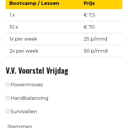
Bootcamp / Lessen
Prijs
1 x
€ 7,5
10 x
€ 70
1x per week
25 p/mnd
2x per week
50 p/mnd
V.V. Voorstel Vrijdag
Powermoves
Handbalancing
Survivallen
Stemmen