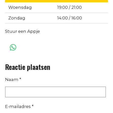
Woensdag
19:00 / 21:00
Zondag
14:00 / 16:00
Stuur een Appje
W
h
Reactie plaatsen
a
t
Naam *
s
A
p
p
E-mailadres *