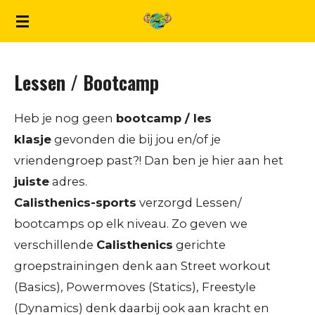
Ga
direct
naar
Lessen / Bootcamp
de
hoofdinhoud
Heb je nog geen
bootcamp / les
klasje
gevonden die bij jou en/of je
vriendengroep past?! Dan ben je hier aan het
juiste
adres.
Calisthenics-sports
verzorgd Lessen/
bootcamps op elk niveau. Zo geven we
verschillende
Calisthenics
gerichte
groepstrainingen denk aan Street workout
(Basics), Powermoves (Statics), Freestyle
(Dynamics) denk daarbij ook aan kracht en