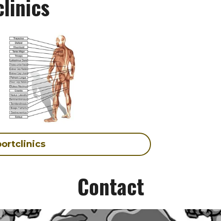
linics
ortclinics
Contact