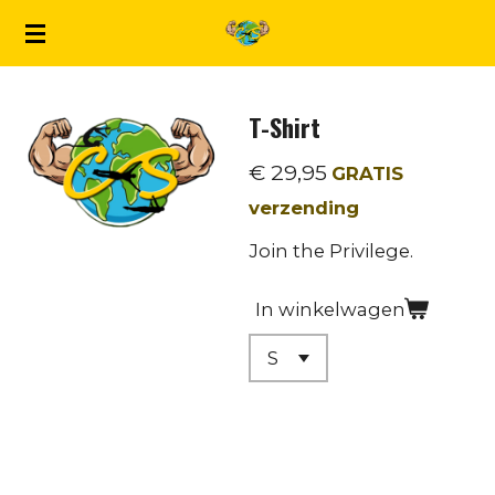
Ga
direct
naar
T-Shirt
de
hoofdinhoud
€ 29,95
GRATIS
verzending
Join the Privilege.
In winkelwagen