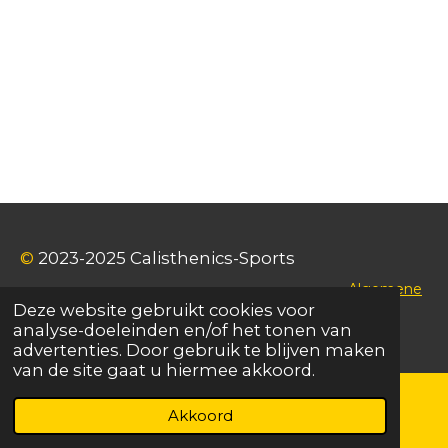
©
2023-2025 Calisthenics-Sports
Algemene
Deze website gebruikt cookies voor
voorwaarden
analyse-doeleinden en/of het tonen van
advertenties. Door gebruik te blijven maken
van de site gaat u hiermee akkoord.
Akkoord
E-mailadres
WhatsApp